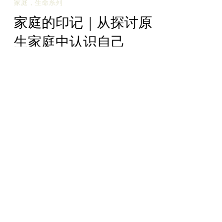
家庭，生命系列
家庭的印记｜从探讨原
生家庭中认识自己
（二）
​家庭的印记 “从探讨原生家庭中认识自己”
（二） 文：多加老师 不安全的依附关系：
逃避者 取悦者 摇摆者 掌控者/受害者 逃避
者 父母很少安慰、注重工作、 独立； “没
事了，快点长大”； 不会在亲密关系中找安
慰； 视他人的情绪为软弱，甚至轻视；...
KingdomIn
家庭，生命系列