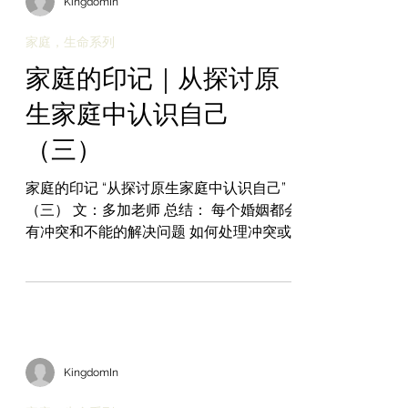
KingdomIn
家庭，生命系列
家庭的印记｜从探讨原
生家庭中认识自己
（三）
​家庭的印记 “从探讨原生家庭中认识自己”
（三） 文：多加老师 总结： 每个婚姻都会
有冲突和不能的解决问题 如何处理冲突或
意见不同关乎到婚姻的幸福 原生家庭依附
关系影响解决问题的方式 在婚姻里我们往
往重演旧的伤痛 不安全的依附关系导致不
健康的方式 不健康的双人舞...
KingdomIn