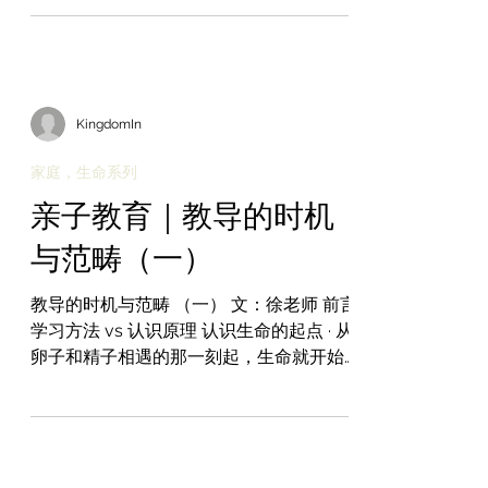
人造出万族，使他们散居在整个地面上，
而且为他们预先定下了年限和居住的疆
界。 <新汉语译本>...
KingdomIn
家庭，生命系列
亲子教育｜教导的时机
与范畴（一）
教导的时机与范畴 （一） 文：徐老师 前言
学习方法 vs 认识原理 认识生命的起点 · 从
卵子和精子相遇的那一刻起，生命就开始
快速发展了。 · 人体大约由200种细胞组件
而成 · 人体由大约37.2万亿个细胞组成。 ·...