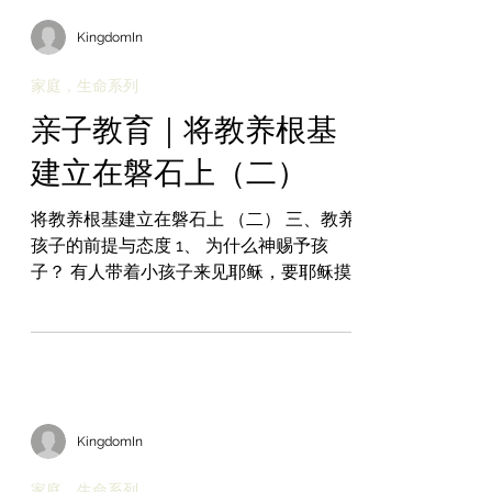
KingdomIn
家庭，生命系列
亲子教育｜将教养根基
建立在磐石上（二）
将教养根基建立在磐石上 （二） 三、教养
孩子的前提与态度 1、 为什么神赐予孩
子？ 有人带着小孩子来见耶稣，要耶稣摸
他们，门徒便责备那些人。耶稣看见就恼
怒，对门徒说：“让小孩子到我这里来，不
要禁止他们；因为在神国的，正是这样的
人。我实在告诉你们，凡要承受神国的，
若不像小孩子...
KingdomIn
家庭，生命系列