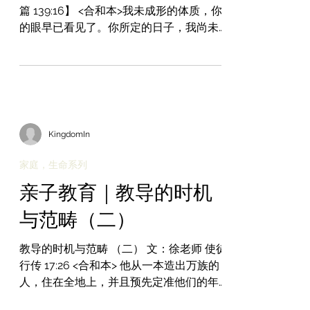
篇 139:16】 <合和本>我未成形的体质，你
的眼早已看见了。你所定的日子，我尚未
度一日（或作：我被造的肢体尚未有其
一），你都写在你的册上了。 <现代中文译
本>我出生以前，你已经看见了我；那为我
安排尚未来到的日子，都已经记录在你的...
KingdomIn
家庭，生命系列
亲子教育｜教导的时机
与范畴（二）
教导的时机与范畴 （二） 文：徐老师 使徒
行传 17:26 <合和本> 他从一本造出万族的
人，住在全地上，并且预先定准他们的年
限和所住的疆界。 <现代中文译本> 他从一