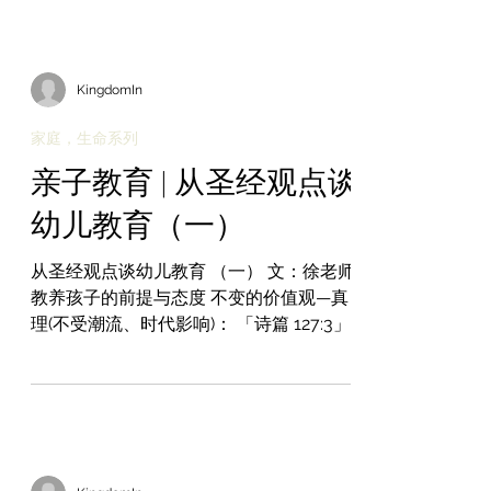
KingdomIn
家庭，生命系列
亲子教育 | 从圣经观点谈
幼儿教育（一）
从圣经观点谈幼儿教育 （一） 文：徐老师
教养孩子的前提与态度 不变的价值观—真
理(不受潮流、时代影响)： 「诗篇 127:3」
儿女是耶和华所赐的产业；所怀的胎是他
所给的赏赐。 「申命记 6:4-7」…耶和华—
我们神是独一的主。你要尽心、尽性、尽
力爱耶和华—你的神。我今日所...