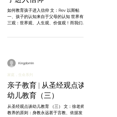
如何教育孩子进入信仰 文：Rev 以斯帖
一、孩子的认知来自于父母的认知 世界有
三观：世界观、人生观、价值观！而我们
要将这些的天国价值置入孩子的心中。起
点来自于父母的三观，你的三观将帮助孩
子做对的选择。首先作为父母，自己需要
有正确的基督价值观。比方：我常常带孩
子守圣餐，这表...
KingdomIn
家庭，生命系列
亲子教育 | 从圣经观点谈
幼儿教育（三）
从圣经观点谈幼儿教育 （三） 文：徐老师
教养的原则：身教永远甚于言教、依据发