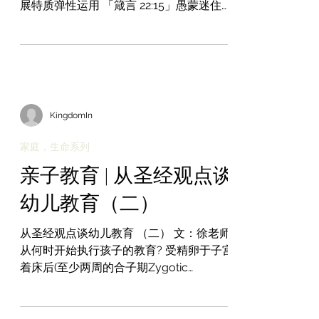
展特质弹性运用 「箴言 22:15」愚蒙迷住孩
童的心，用管教的杖可以远远赶除。 「箴
言 13:24」不忍用杖打儿子的，是恨恶他；
疼爱儿子的，随时管教。 「耶利米书...
KingdomIn
家庭，生命系列
亲子教育 | 从圣经观点谈
幼儿教育（二）
从圣经观点谈幼儿教育 （二） 文：徐老师
从何时开始执行孩子的教育? 受精卵于子宫
着床后(至少两周的合子期Zygotic
Period)，发展了一种复杂的系统，可和环
境(母体)建立积极的联系和交流。这时，他
已有一颗小小的心脏维持血液循环。...