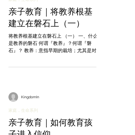
亲子教育｜将教养根基
建立在磐石上（一）
将教养根基建立在磐石上 （一） 一、什么
是教养的磐石 何谓『教养』？何谓『磐
石』？ 教养：意指早期的栽培；尤其是对
孩子特别的抚育和教养。 磐石：松软沙、
土层下的基岩；指基本的、扎实的或可靠
的(基础) → 牢固基础、基本事实、基本原
则。 二、为什么需要有磐石一样的根
基？...
KingdomIn
家庭，生命系列
亲子教育｜如何教育孩
子进入信仰