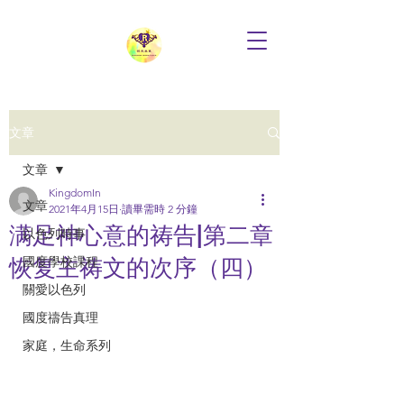
文章
文章
KingdomIn
文章
2021年4月15日
讀畢需時 2 分鐘
满足神心意的祷告|第二章
以色列時事
恢复主祷文的次序（四）
國度學校課程
關愛以色列
國度禱告真理
家庭，生命系列