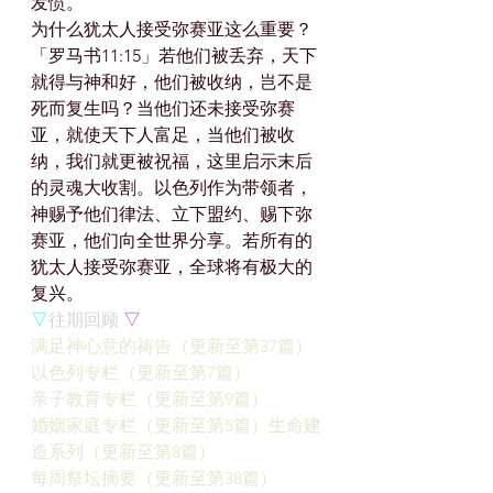
发愤。
为什么犹太人接受弥赛亚这么重要？
「罗马书11:15」若他们被丢弃，天下
就得与神和好，他们被收纳，岂不是
死而复生吗？当他们还未接受弥赛
亚，就使天下人富足，当他们被收
纳，我们就更被祝福，这里启示末后
的灵魂大收割。以色列作为带领者，
神赐予他们律法、立下盟约、赐下弥
赛亚，他们向全世界分享。若所有的
犹太人接受弥赛亚，全球将有极大的
复兴。
▽
往期回顾 
▽
满足神心意的祷告（更新至第37篇）
以色列专栏（更新至第7篇）
亲子教育专栏（更新至第9篇）
婚姻家庭专栏（更新至第5篇）
生命建
造系列（更新至第8篇）
每周祭坛摘要（更新至第38篇）