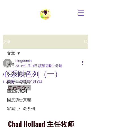
文章
文章
KingdomIn
文章
2021年2月24日
讀畢需時 2 分鐘
心系以色列（一）
以色列時事
已更新：
2021年4月9日
國度學校課程
讲员简介：
關愛以色列
國度禱告真理
家庭，生命系列
Chad Holland 主任牧师