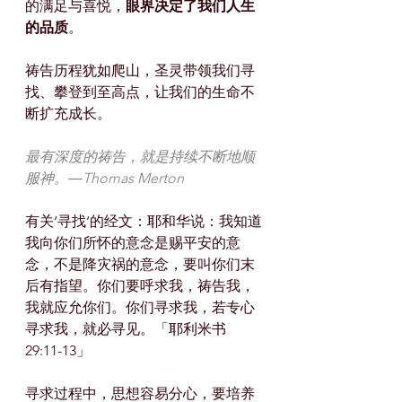
的满足与喜悦，
眼界决定了我们人生
的品质
。
祷告历程犹如爬山，圣灵带领我们寻
找、攀登到至高点，让我们的生命不
断扩充成长。
最有深度的祷告，就是持续不断地顺
服神。―Thomas Merton
有关‘寻找‘的经文：耶和华说：我知道
我向你们所怀的意念是赐平安的意
念，不是降灾祸的意念，要叫你们末
后有指望。你们要呼求我，祷告我，
我就应允你们。你们寻求我，若专心
寻求我，就必寻见。「耶利米书 
29:11-13」
寻求过程中，思想容易分心，要培养