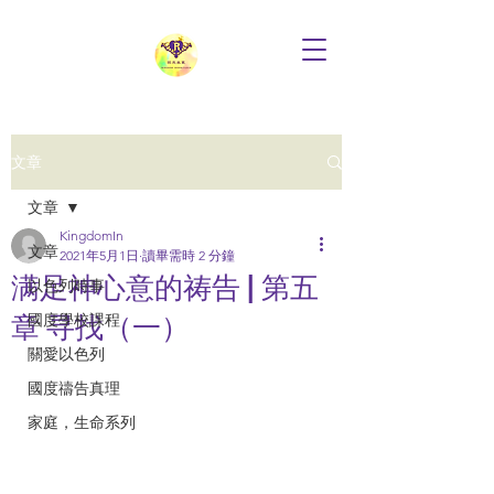
文章
文章
KingdomIn
文章
2021年5月1日
讀畢需時 2 分鐘
满足神心意的祷告 | 第五
以色列時事
章 寻找（一）
國度學校課程
關愛以色列
國度禱告真理
家庭，生命系列